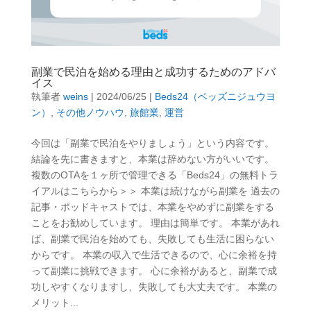
副業で民泊を始める理由と成功するためのアドバ
イス
執筆者
weins
|
2024/06/25
|
Beds24（ベッズニジュウヨ
ン）
,
その他ノウハウ
,
旅館業
,
運営
今回は「副業で民泊をやりましょう」という内容です。
結論を先に書きますと、本業は辞めない方がいいです。
複数のOTAを１ヶ所で管理できる「Beds24」の無料トラ
イアルはこちらから＞＞ 本業は続けながら副業を 過去の
記事・ポッドキャストでは、本業をやめずに副業をする
ことをお勧めしています。 理由は簡単です。 本業があれ
ば、副業で民泊を始めても、失敗しても生活に困らない
からです。 本業の収入で生活できるので、心に余裕を持
って副業に挑戦できます。 心に余裕があると、副業で成
功しやすくなりますし、失敗しても大丈夫です。 本業の
メリット...