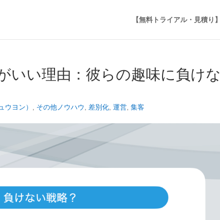
【無料トライアル・見積り
がいい理由：彼らの趣味に負け
ジュウヨン）
,
その他ノウハウ
,
差別化
,
運営
,
集客