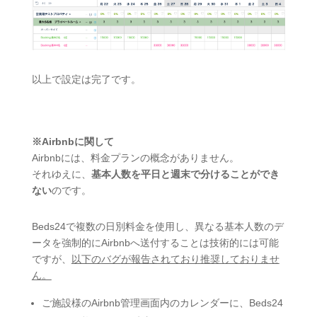
以上で設定は完了です。
※Airbnbに関して
Airbnbには、料金プランの概念がありません。
それゆえに、
基本人数を平日と週末で分けることができ
ない
のです。
Beds24で複数の日別料金を使用し、異なる基本
人数
のデ
ータ
を強制的にAirbnbへ送付することは技術的には可能
ですが、
以下の
バグ
が報告されており推奨しておりませ
ん。
ご施設様のAirbnb管理画面内のカレンダーに、Beds24