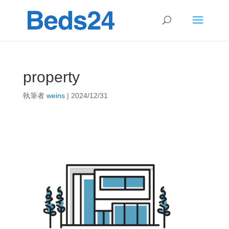
property
執筆者
weins
|
2024/12/31