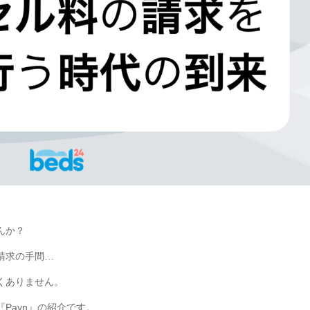
んか？
請求の手間…
くありません。
Payn』の紹介です。