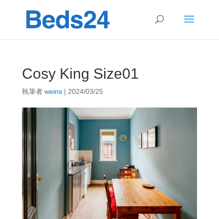
Cosy King Size01
執筆者
weins
|
2024/03/25