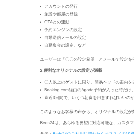
アカウントの発行
施設や部屋の登録
OTAとの連動
予約エンジンの設定
自動送信メールの設定
自動集金の設定、など
ユーザーは「〇〇の設定希望」とメールで設定を
2.便利なオリジナルの設定が満載
〇人以上のゲストに限り、簡易ベッドの案内を
Booking.com経由のAgoda予約が入った時だ
直近3日間で、いくつ朝食を用意すればいいの
このようなお客様の声から、オリジナルの設定が
Beds24は、あらゆる要望に対応可能な、カスタ
参考：
Beds24のご利用に慣れたらオススメの10