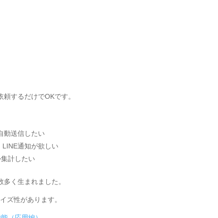
依頼するだけでOKです。
自動送信したい
け、LINE通知が欲しい
か集計したい
数多く生まれました。
マイズ性があります。
機能（応用編）