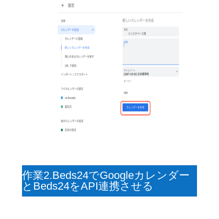
作業2.Beds24でGoogleカレンダー
とBeds24をAPI連携させる