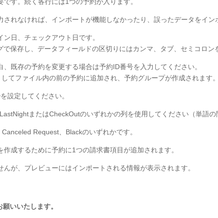
要です。続く各行には1つの予約が入ります。
力されなければ、インポートが機能しなかったり、誤ったデータをイン
イン日、チェックアウト日です。
ングで保存し、データフィールドの区切りにはカンマ、タブ、セミコロン
白、既存の予約を変更する場合は予約ID番号を入力してください。
約としてファイル内の前の予約に追加され、予約グループが作成されます
IDを設定してください。
tとLastNightまたはCheckOutのいずれかの列を使用してください（
nceled Request、Blackのいずれかです。
を作成するために予約に1つの請求書項目が追加されます。
せんが、プレビューにはインポートされる情報が表示されます。
お願いいたします。