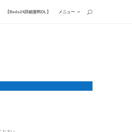
】
【Beds24詳細資料DL】
メニュー
ください。