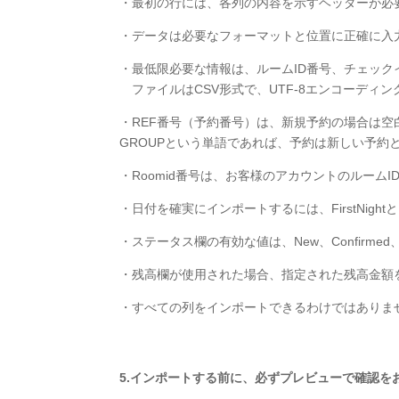
・最初の行には、各列の内容を示すヘッダーが必
・データは必要なフォーマットと位置に正確に入
・最低限必要な情報は、ルームID番号、チェック
ファイルはCSV形式で、UTF-8エンコーディ
・REF番号（予約番号）は、新規予約の場合は空
GROUPという単語であれば、予約は新しい予
・Roomid番号は、お客様のアカウントのルーム
・
日付を確実にインポートするには、FirstNigh
・ステータス欄の有効な値は、New、Confirmed、Ca
・残高欄が使用された場合、指定された残高金額
・すべての列をインポートできるわけではありま
5.インポートする前に、必ずプレビューで確認を