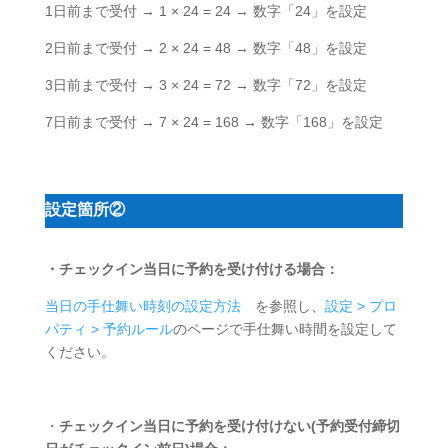
1日前まで受付 → 1 × 24 = 24 → 数字「24」を設定
2日前まで受付 → 2 × 24 = 48 → 数字「48」を設定
3日前まで受付 → 3 × 24 = 72 → 数字「72」を設定
7日前まで受付 → 7 × 24 = 168 → 数字「168」を設定
設定箇所②
・チェックイン当日に予約を受け付ける場合：
当日の手仕舞い時刻の設定方法
を参照し、
設定 > プロ
パティ > 予約ルール
のページで手仕舞い時間を設定して
ください。
・
チェックイン当日に予約を受け付けない(予約受付締切