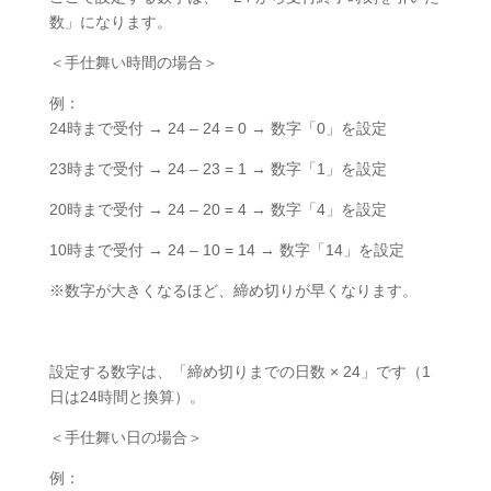
数」になります。
＜手仕舞い時間の場合＞
例：
24時まで受付 → 24 – 24 = 0 → 数字「0」を設定
23時まで受付 → 24 – 23 = 1 → 数字「1」を設定
20時まで受付 → 24 – 20 = 4 → 数字「4」を設定
10時まで受付 → 24 – 10 = 14 → 数字「14」を設定
※数字が大きくなるほど、締め切りが早くなります。
設定する数字は、「締め切りまでの日数 × 24」です（1
日は24時間と換算）。
＜手仕舞い日の場合＞
例：